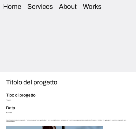
Home
Services
About
Works
Titolo del progetto
Tipo di progetto
Fotografia
Data
Aprile 2023
Qui si trova la descrizione del progetto. Fornisci una panoramica o approfondisci il tema del progetto, cosa ti ha ispirato, come lo hai creato o qualsiasi altra cosa desideri far sapere ai visitatori. Per aggiungere le descrizioni dei progetti, vai in
Gestione progetti.