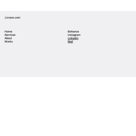
Livrano.com
Home
Behance
Services
Instagram
About
LinkedIn
Works
Mail