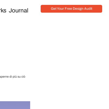
Get Your Free Design Audit
ks
Journal
aperne di più su ciò