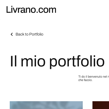
Back to Portfolio
Il mio portfolio
Ti do il benvenuto nel m
che faccio.